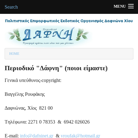
MENU
Search
Αρχική
Περιοδικά-Εκδόσεις
Δαφνώνας
You are here
HOME
Πολιτισμός
Περιοδικό "Δάφνη" (ποιοι είμαστε)
Φωτογραφίες
Γενικά υπεύθυνος-copyright:
Συνδέσεις-Links
Βαγγέλης Ρουφάκης
Ποιοι είμαστε
Δαφνώνας, Χίος 821 00
Tηλέφωνα: 2271 0 78353 & 6942 026026
E-mail:
info@dafninet.gr
&
vroufak@hotmail.gr