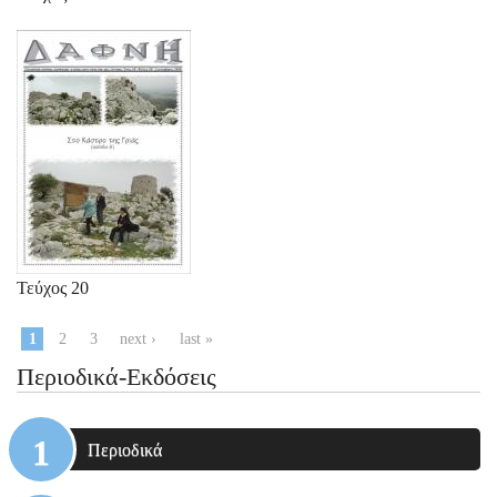
Τεύχος 20
Pages
1
2
3
next ›
last »
Περιοδικά-Εκδόσεις
Περιοδικά