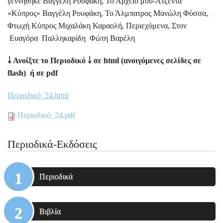
γεννήθηκε Βαγγέλη Ρουφάκη, Το Αρχείο μου-Ατζέντα
«Κύπρος» Βαγγέλη Ρουφάκη, Το Άλμπατρος Μανώλη Φύσσα,
Φτωχή Κύπρος Μιχαλάκη Καραολή, Περιεχόμενα, Στον
Ευαγόρα Παλληκαρίδη Φώτη Βαρέλη
￬
Ανοίξτε το Περιοδικό
￬
σε
html
(ανοιγόμενες σελίδες σε
flash) ή σε pdf
Περιοδικό_24.
html
Περιοδικό_24.pdf
Περιοδικά-Εκδόσεις
Περιοδικά
Βιβλία