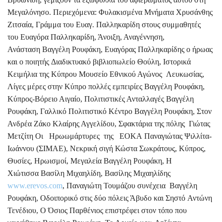
Μεγαλόνησο. Περιεχόμενα: Φυλακισμένα Μνήματα Χρυσάνθης
Ζιτσαία, Γράμμα του Ευαγ. Παλληκαρίδη στους συμμαθητές
του Ευαγόρα Παλληκαρίδη, Άνοιξη, Αναγέννηση,
Ανάσταση Βαγγέλη Ρουφάκη, Ευαγόρας Παλληκαρίδης ο ήρωας
και ο ποιητής Διαδικτυακό βιβλιοπωλείο Θούλη, Ιστορικά
Κειμήλια της Κύπρου Μουσείο Εθνικού Αγώνος Λευκωσίας,
Λίγες μέρες στην Κύπρο πολλές εμπειρίες Βαγγέλη Ρουφάκη,
Κύπρος-Βόρειο Αιγαίο, Πολιτιστικές Ανταλλαγές Βαγγέλη
Ρουφάκη, Γαλλικό Πολιτιστικό Κέντρο Βαγγέλη Ρουφάκη, Στον
Ανδρέα Ζάκο Κλαίρης Αγγελίδου, Σφακτάρια της πόλης Γιώτας
Μετζίτη Οι Ηρωωμάρτυρες της ΕΟΚΑ Παναγιώτας Ψιλλίτα-
Ιωάννου (ΣΙΜΑΕ), Νεκρική σιγή Κώστα Σωκράτους, Κύπρος,
Θυσίες, Ηρωισμοί, Μεγαλεία Βαγγέλη Ρουφάκη, Η
Χιώτισσα Βασίλη Μιχαηλίδη, Βασίλης Μιχαηλίδης
www.erevos.com
, Παναγιώτη Τουμάζου συνέχεια Βαγγέλη
Ρουφάκη, Οδοιπορικό στις δύο πόλεις Άβυδο και Σηστό Αντώνη
Τενέδιου, Ο Όσιος Παρθένιος επιστρέφει στον τόπο που