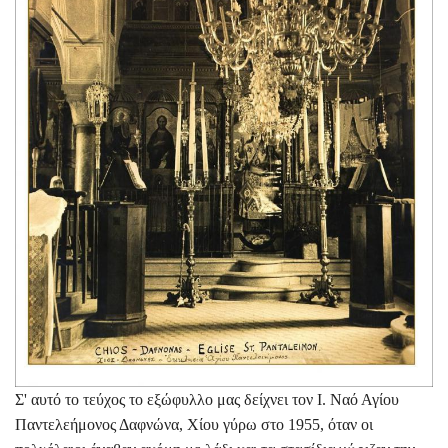
Σ' αυτό το τεύχος το εξώφυλλο μας δείχνει τον Ι. Ναό Αγίου
Παντελεήμονος Δαφνώνα, Χίου γύρω στο 1955, όταν οι