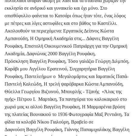
πολυέλαιοι άναβαν ακόμη με λάδι και τα στασίδια χώριζαν την
εκκλησία σε ανδρικό και γυναικείο και όχι μόνο. Στο
οπισθόφυλλο φαίνεται το Κατσάρι όπως ήταν τότε, ένας λόφος
με πέτρες και λίγες αστυφίδες και στο βάθος το Καστέλλι.
Ακολουθούν τα περιεχόμενα: Εργατικός Δείπνος Κώστα
Αμπανούδη, Η Ομηρική Ακαδημία στις... Δάφνες Βαγγέλη
Ρουφάκη, Επιστολή Οικουμενικού Πατριάρχη για την Ομηρική
Ακαδημία, Δαφνώνας 2000 Βαγγέλη Ρουφάκη,
Πρόσκληση Βαγγέλη Ρουφάκη, Τόσο γαλάζιο Γεώργη Διλμπόη,
Καράβι μου Αγγέλου Ερατεινού, Συγχαρητήρια Βαγγέλη
Ρουφάκη, Παντελεήμων ο Μεγαλομάρτυς και Ιαματικός Παπά-
Παντελή Καλεώδη, Η τρελή ψαρόβαρκα Κώστα Αμπανούδη,
Θύελλα Γεωργίου Βιζυινού, Μπουρλής - Τζανής «Άλας της
ηγής» Πέτρου Ι. Μαρτάκη, Τα πανηγύρια του καλοκαιριού στο
χωριό μας κι αλλού Βαγγέλη Ρουφάκη, Η Μαρμαρένια βρύση
της πλατείας Βουνακιού το 1936 Φωτογραφία Μαξ Ρεντιάνη, Τα
φίδια τα κολοβά Νίκου Γιαλούρη, Βραβείο σε
Δαφνούση Βαγγέλη Ρουφάκη, Γιάννης Παπαμιχαλάκης Βαγγέλη