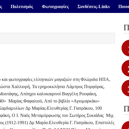
ς
Πολιτισμός
Φωτογραφίες
Συνδέσεις-Links
Ποιοι
Π
ο και φωτογραφίες ελληνικών μαγαζιών στη Φλώριδα ΗΠΑ,
 Κώστα Χαλλιορή, Τα ερημοκκλήσια Λάμπρος Πορφύρας,
 Μουτάφης, Απόηχοι καλοκαιρινοί Βαγγέλη Ρουφάκη,
`40» Μαρίας Φαφαλιού, Από το βιβλίο «Αγιομαρκάκι»
Π
 Καρδαμυλίων Δρ Μαρίας-Ελευθερίας Γ. Γιατράκου, 100
υφάκη, Ο Ι. Ναός Μεταμόρφωσης του Σωτήρος Συκιάδας Μιχ.
ς (1912-1991) Δρ Μαρία-Ελευθερία Γ. Γιατράκου, Επιστολές