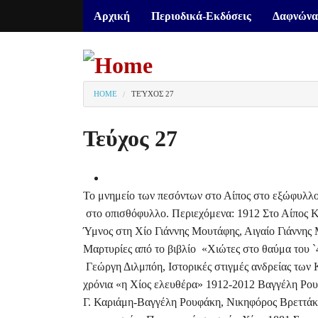
Αρχική
Περιοδικά-Εκδόσεις
Δαφνώνα
HOME
ΤΕΎΧΟΣ 27
You are here
Τεύχος 27
Το μνημείο των πεσόντων στο Αίπος στο εξώφυλλ
στο οπισθόφυλλο. Περιεχόμενα: 1912 Στο Αίπος
Ύμνος στη Χίο Γιάννης Μουτάφης, Αιγαίο Γιάννης
Μαρτυρίες από το βιβλίο «Χιώτες στο θαύμα του 
Γεώργη Διλμπόη, Ιστορικές στιγμές ανδρείας των
χρόνια «η Χίος ελευθέρα» 1912-2012 Βαγγέλη Ρο
Γ. Καριάμη-Βαγγέλη Ρουφάκη, Νικηφόρος Βρεττάκο