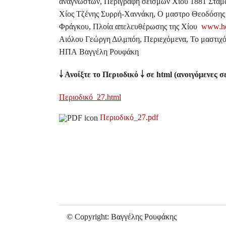
αναγνωστών, Περιγραφή σεισμών Χίου 1881 Σταμ
Χίος Τζένης Συρρή-Χαννάκη, Ο μαστρο Θεοδόσης 
Φράγκου, Πλοία απελευθέρωσης της Χίου
www.hel
Αιόλου Γεώργη Διλμπόη, Περιεχόμενα, Το μαστιχ
ΗΠΑ Βαγγέλη Ρουφάκη
￬
Ανοίξτε το Περιοδικό
￬
σε
html
(ανοιγόμενες σε
Περιοδικό_27.
html
Περιοδικό_27.pdf
© Copyright: Βαγγέλης Ρουφάκης