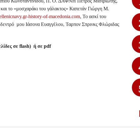
ατίου Κωνσταντινίδου, Π. Ο. ΔΑΦΝΗ Πέτρος Μισιριώτης,
και το «μοσχαράκι του γάλακτος» Καπετάν Γιώργη Μ.
lenicnavy.gr-history-of-macedonia.com
, Το ασκί του
όδεντρό μου Ιάσονα Ευαγγέλου, Ταρπον Σπρινκς Φλώριδας
λίδες σε flash) ή σε pdf