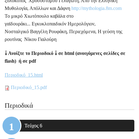
ξυλοκόπος Χρυσόστομου Γελαγώτη, Από την Ελληνική
Μυθολογία, Απόλλων και Δάφνη
http://mythologia.8m.com
Το μικρό Χιωτόπουλο καβάλα στο
γαϊδουράκι... Εγκυκλοπαιδικόν Ημερολόγιον,
Νοσταλγικό Βαγγέλη Ρουφάκη, Περιεχόμενα, Η γεύση της
ρουτίνας Νίκου Γιαλούρη
￬
Ανοίξτε το Περιοδικό
￬
σε
html
(ανοιγόμενες σελίδες σε
flash) ή σε pdf
Περιοδικό_15.
html
Περιοδικό_15.pdf
Περιοδικά
Τεύχος 6