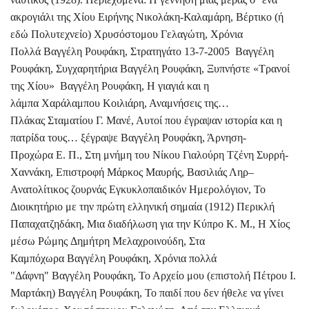
ακρογιάλι της Χίου Ειρήνης Νικολάκη-Καλαμάρη, Βέρτικο (ή
εδώ Πολυτεχνείο) Χρυσόστομου Γελαγώτη, Χρόνια
Πολλά Βαγγέλη Ρουφάκη, Στρατηγάτο 13-7-2005 Βαγγέλη
Ρουφάκη, Συγχαρητήρια Βαγγέλη Ρουφάκη, Ξυπνήστε «Τρανοί
της Χίου» Βαγγέλη Ρουφάκη, Η γιαγιά και η
λάμπα Χαράλαμπου Κοιλιάρη, Αναμνήσεις της…
Πλάκας Σταματίου Γ. Μανέ, Αυτοί που έγραψαν ιστορία και η
πατρίδα τους… ξέγραψε Βαγγέλη Ρουφάκη, Άρνηση-
Προχώρα Ε. Π., Στη μνήμη του Νίκου Γιαλούρη Τζένη Συρρή-
Χαννάκη, Επιστροφή Μάρκος Μαυρής, Βασιλιάς Ληρ–
Ανατολίτικος ζουρνάς Εγκυκλοπαιδικόν Ημερολόγιον, Το
Διοικητήριο με την πρώτη ελληνική σημαία (1912) Περικλή
Παπαχατζηδάκη, Μια διαδήλωση για την Κύπρο Κ. Μ., Η Χίος
μέσω Ρώμης Δημήτρη Μελαχροινούδη, Στα
Καμπόχωρα Βαγγέλη Ρουφάκη, Χρόνια πολλά
"Δάφνη" Βαγγέλη Ρουφάκη, Το Αρχείο μου (επιστολή Πέτρου Ι.
Μαρτάκη) Βαγγέλη Ρουφάκη, Το παιδί που δεν ήθελε να γίνει