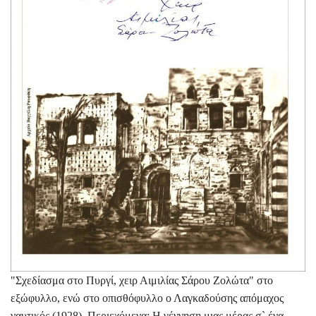
"Σχεδίασμα στο Πυργί, χειρ Αιμιλίας Σάρου Ζολώτα" στο
εξώφυλλο, ενώ στο οπισθόφυλλο ο Λαγκαδούσης απόμαχος
ναυτικός (1928). Περιεχόμενα: Η γέννηση μιας μέρας σ` ένα