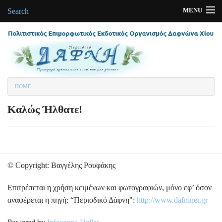
MENU
Search
Αρχική
Περιοδικά-Εκδόσεις
Δαφνώνας
You are here
HOME
Πολιτισμός
Καλώς Ήλθατε!
Φωτογραφίες
Συνδέσεις-Links
Ποιοι είμαστε
© Copyright: Βαγγέλης Ρουφάκης
Επιτρέπεται η χρήση κειμένων και φωτογραφιών, μόνο εφ’ όσον
αναφέρεται η πηγή: “Περιοδικό Δάφνη":
http://www.dafninet.gr