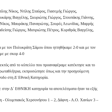
λης Νίκος, Ντίλης Σταύρος, Γιασεμής Γιώργος,
υκάρης Βαγγέλης, Σκυριώτης Γιώργος, Στουπάκης Γιάννης,
 Νίκος, Μαυράκης Παναγιώτης, Σουρές Λεωνίδας, Μαρρής
δείσης Γιώργος, Μισιριώτης Πέτρος, Κυριθράς Βαγγέλης,
α με τον Πολυκράτη Σάμου όπου ηττηθήκαμε 2-0 και με τον
με με σκορ 4-0
 εκτός από το κύπελλο που προαναφέραμε κατέκτησε και το
ρωταθλήτρια, εκπροσώπησε όπως και την προηγούμενη
νοδο στη Δ' Εθνική Κατηγορία.
κε στην Δ΄ ΕΘΝΙΚΗ κατηγορία τα αποτελέσματα ήταν τα εξής
νη - Ολυμπιακός Χερσονήσου 1 – 2, Δάφνη - Α.Ο. Χανίων 3 –