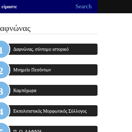
Search
 είμαστε
αφνώνας
Δαφνώνας, σύντομο ιστορικό
Μνημείο Πεσόντων
Καμπόχωρα
Εκπολιτιστικός Μορφωτικός Σύλλογος
Π. Ο. ΔΑΦΝΗ