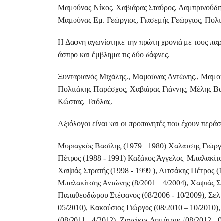
Μαμούνας Νίκος, Χαβιάρας Σταύρος, Λαμπρινούδη
Μαμούνας Εμ. Γεώργιος, Γιασεμής Γεώργιος, Πολι
Η Δαφνη αγωνίστηκε την πρώτη χρονιά με τους παρ
άσπρο και έμβλημα τις δύο δάφνες.
Ξυνταριανός Μιχάλης., Μαμούνας Αντώνης., Μαμο
Πολιτάκης Παράσχος, Χαβιάρας Γιάννης, Μέλης Β
Κώστας, Τσόλας.
Αξιόλογοι είναι και οι προπονητές που έχουν περάσ
Μυριαγκός Βασίλης (1979 - 1980) Χαλάτσης Γιώργο
Πέτρος (1988 - 1991) Καζάκος Άγγελος, Μπαλακίτ
Χαψιάς Στρατής (1998 - 1999 ), Λιτσάκης Πέτρος (
Μπαλακίτσης Αντώνης (8/2001 - 4/2004), Χαψιάς Στρ
Παπαθεοδώρου Στέφανος (08/2006 - 10/2009), Σελι
05/2010), Κακούσιος Γιώργος (08/2010 – 10/2010),
(08/2011 - 4/2012), Ζαννίκος Δημήτρης (08/2012 