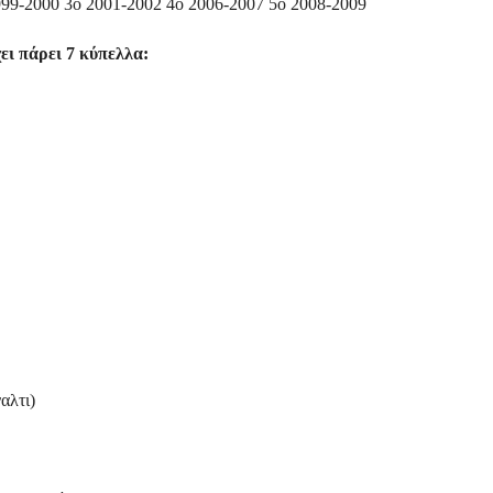
999-2000 3ο 2001-2002 4ο 2006-2007 5ο 2008-2009
χει πάρει 7 κύπελλα:
αλτι)