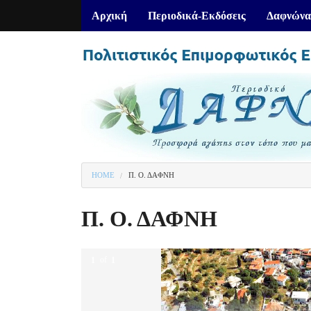
Αρχική
Περιοδικά-Εκδόσεις
Δαφνώνα
HOME
Π. Ο. ΔΑΦΝΗ
You are here
Π. Ο. ΔΑΦΝΗ
1
of
1