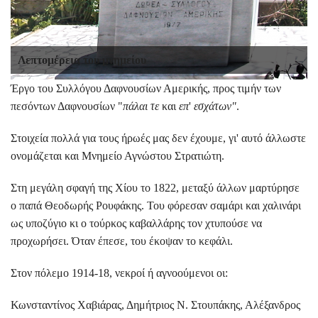
Λεπτομέρεια του μνημείου
Έργο του Συλλόγου Δαφνουσίων Αμερικής, προς τιμήν των
πεσόντων Δαφνουσίων "
πάλαι τε
και
επ
'
εσχάτων"
.
Στοιχεία πολλά για τους ήρωές μας δεν έχουμε, γι' αυτό άλλωστε
ονομάζεται και Μνημείο Αγνώστου Στρατιώτη.
Στη μεγάλη σφαγή της Χίου το 1822, μεταξύ άλλων μαρτύρησε
ο παπά Θεοδωρής Ρουφάκης. Του φόρεσαν σαμάρι και χαλινάρι
ως υποζύγιο κι ο τούρκος καβαλλάρης τον χτυπούσε να
προχωρήσει. Όταν έπεσε, του έκοψαν το κεφάλι.
Στον πόλεμο 1914-18, νεκροί ή αγνοούμενοι οι:
Κωνσταντίνος Χαβιάρας, Δημήτριος Ν. Στουπάκης, Αλέξανδρος