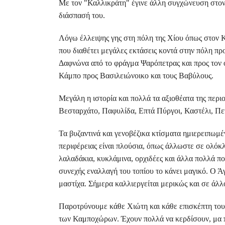
Με τον "Καλλικράτη" έγινε άλλη συγχώνευση στον 
διάσπασή του.
Λόγω έλλειψης γης στη πόλη της Χίου όπως στον 
που διαθέτει μεγάλες εκτάσεις κοντά στην πόλη πρ
Δαφνώνα από το φράγμα Ψαρόπετρας και προς τον ο
Κάμπο προς Βασιλειώνοικο και τους Βαβύλους.
Μεγάλη η ιστορία και πολλά τα αξιοθέατα της περι
Βεσταρχάτο, Παφυλίδα, Επτά Πύργοι, Καστέλι, Πε
Τα βυζαντινά και γενοβέζικα κτίσματα ημιερειπωμ
περιφέρειας είναι πλούσια, όπως άλλωστε σε ολόκλ
λαλαδάκια, κυκλάμινα, ορχιδέες και άλλα πολλά πο
συνεχής εναλλαγή του τοπίου το κάνει μαγικό. Ο Ά
μαστίχα. Σήμερα καλλιεργείται μερικώς και σε άλλ
Παροτρύνουμε κάθε Χιώτη και κάθε επισκέπτη του 
των Καμποχώρων. Έχουν πολλά να κερδίσουν, μα πά