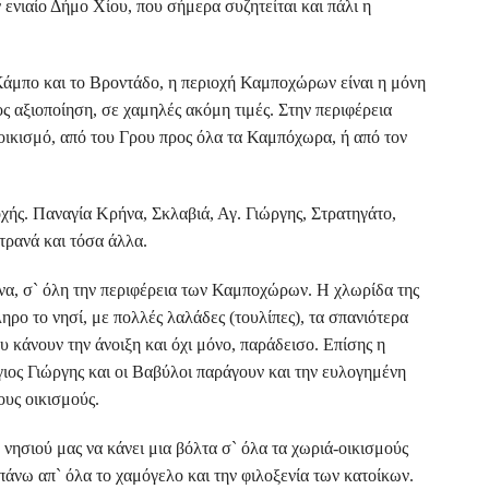
ενιαίο Δήμο Χίου, που σήμερα συζητείται και πάλι η
Κάμπο και το Βροντάδο, η περιοχή Καμποχώρων είναι η μόνη
ος αξιοποίηση, σε χαμηλές ακόμη τιμές. Στην περιφέρεια
ικισμό, από του Γρου προς όλα τα Καμπόχωρα, ή από τον
οχής. Παναγία Κρήνα, Σκλαβιά, Αγ. Γιώργης, Στρατηγάτο,
τρανά και τόσα άλλα.
ένα, σ` όλη την περιφέρεια των Καμποχώρων. Η χλωρίδα της
ηρο το νησί, με πολλές λαλάδες (τουλίπες), τα σπανιότερα
υ κάνουν την άνοιξη και όχι μόνο, παράδεισο. Επίσης η
γιος Γιώργης και οι Βαβύλοι παράγουν και την ευλογημένη
ους οικισμούς.
νησιού μας να κάνει μια βόλτα σ` όλα τα χωριά-οικισμούς
νω απ` όλα το χαμόγελο και την φιλοξενία των κατοίκων.