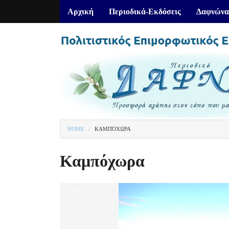
Αρχική
Περιοδικά-Εκδόσεις
Δαφνώνα
HOME
ΚΑΜΠΌΧΩΡΑ
You are here
Καμπόχωρα
1
of
1