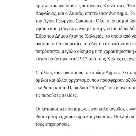
πριν λειτουργούσαν ως αυτόνομες Κοινότητες. Έτσι
Δαφνώνας, και ο Ζυφιάς, απετέλεσαν ένα Δήμο. Τ
του Αγίου Γεωργίου Συκούση. Όλοι οι οικισμοί βρ
νησιού και η συγκοινωνία με αυτή γίνεται μέσω δ
Έδρα του Δήμου ήταν το Χαλκειός, το οποίο από γ
οικισμών. Οι υπηρεσίες του Δήμου στεγάζονταν στο
πετρόκτιστο, μεγάλο οίκημα με τη χαρακτηριστική 
κατασκευάστηκε στα 1917 από τους Χιώτες ευεργέ
Σ` όλους τους οικισμούς του πρώην Δήμου, λειτουρ
όμιλοι και άλλοι οργανισμοί που προσφέρουν αξιό
εκδίδεται και το Περιοδικό "Δάφνη" που διανέμεται
τις παρούσες σελίδες.
Οι κάτοικοι των οικισμών, είναι καλοκάγαθοι, εργα
ιδιαιτερότητες χαρακτήρα και γλώσσας. Πολλοί απ` 
τους επιχειρήσεις.