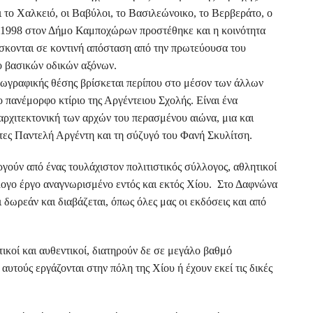
 το Χαλκειό, οι Βαβύλοι, το Βασιλεώνοικο, το Βερβεράτο, ο
ο 1998 στον Δήμο Καμποχώρων προστέθηκε και η κοινότητα
ίσκονται σε κοντινή απόσταση από την πρωτεύουσα του
ύο βασικών οδικών αξόνων.
εωγραφικής θέσης βρίσκεται περίπου στο μέσον των άλλων
 πανέμορφο κτίριο της Αργέντειου Σχολής. Είναι ένα
αρχιτεκτονική των αρχών του περασμένου αιώνα, μια και
τες Παντελή Αργέντη και τη σύζυγό του Φανή Σκυλίτση.
γούν από ένας τουλάχιστον πολιτιστικός σύλλογος, αθλητικοί
λογο έργο αναγνωρισμένο εντός και εκτός Χίου. Στο Δαφνώνα
 δωρεάν και διαβάζεται, όπως όλες μας οι εκδόσεις και από
τικοί και αυθεντικοί, διατηρούν δε σε μεγάλο βαθμό
αυτούς εργάζονται στην πόλη της Χίου ή έχουν εκεί τις δικές