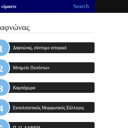
Search
 είμαστε
αφνώνας
Δαφνώνας, σύντομο ιστορικό
Μνημείο Πεσόντων
Καμπόχωρα
Εκπολιτιστικός Μορφωτικός Σύλλογος
Π. Ο. ΔΑΦΝΗ