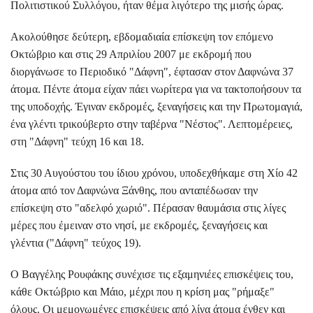
Πολιτιστικού Συλλόγου, ήταν θέμα λιγότερο της μισής ώρας.
Ακολούθησε δεύτερη, εβδομαδιαία επίσκεψη τον επόμενο
Οκτώβριο και στις 29 Απριλίου 2007 με εκδρομή που
διοργάνωσε το Περιοδικό "Δάφνη", έφτασαν στον Δαφνώνα 37
άτομα. Πέντε άτομα είχαν πάει νωρίτερα για να τακτοποήσουν τα
της υποδοχής. Έγιναν εκδρομές, ξεναγήσεις και την Πρωτομαγιά,
ένα γλέντι τρικούβερτο στην ταβέρνα "Νέστος". Λεπτομέρειες,
στη "Δάφνη" τεύχη 16 και 18.
Στις 30 Αυγούστου του ίδιου χρόνου, υποδεχθήκαμε στη Χίο 42
άτομα από τον Δαφνώνα Ξάνθης, που ανταπέδωσαν την
επίσκεψη στο "αδελφό χωριό". Πέρασαν θαυμάσια στις λίγες
μέρες που έμειναν στο νησί, με εκδρομές, ξεναγήσεις και
γλέντια ("Δάφνη" τεύχος 19).
Ο Βαγγέλης Ρουφάκης συνέχισε τις εξαμηνιέες επισκέψεις του,
κάθε Οκτώβριο και Μάιο, μέχρι που η κρίση μας "ρήμαξε"
όλους. Οι μεμονωμένες επισκέψεις από λίγα άτομα ένθεν και