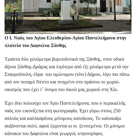
Άγιος Ελευθέριος-Άγιος Παντελεήμων
Ο Ι. Ναός του Αγίου Ελευθερίου-Αγίου Παντελεήμονα στην
πλατεία του Δαφνώνα Ξάνθης
Τριάντα δύο χιλιόμετρα βορειοδυτικά της Ξάνθης, στον οδικό
άξονα Ξάνθης-Δράμας και λιγότερο από έξι χιλιόμετρα μετά την
Σταυρούπολη, έδρα του ομώνυμου (τότε) Δήμου, λίγο πιο πάνω
από τον ποταμό Νέστο και πνιγμένο στο πράσινο το χωριό-
οικισμός που έχει τ` όνομα του δικού μας χωριού στη Χίο.
Έχει ίδιο πολιούχο τον Άγιο Παντελεήμονα, που ο περικαλλής
ναός του εικονίζεται στη φωτογραφία. Έχει γύρω στους 250
απλούς και καλόκαρδους μόνιμους κατοίκους. Το καλοκαίρι
αυξάνονται πολύ, αφού έρχονται κι οι ξενιτεμένοι. Οι μόνιμοι
κάτοικοι του Δαφνώνα είναι γεωργοί, κτηνοτρόφοι,