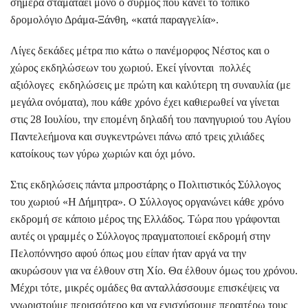
σήμερα σταματάει μόνο ο συρμός που κάνει το τοπικό
δρομολόγιο Δράμα-Ξάνθη, «κατά παραγγελία».
Λίγες δεκάδες μέτρα πιο κάτω ο πανέμορφος Νέστος και ο
χώρος εκδηλώσεων του χωριού. Εκεί γίνονται πολλές
αξιόλογες εκδηλώσεις με πρώτη και καλύτερη τη συναυλία (με
μεγάλα ονόματα), που κάθε χρόνο έχει καθιερωθεί να γίνεται
στις 28 Ιουλίου, την επομένη δηλαδή του πανηγυριού του Αγίου
Παντελεήμονα και συγκεντρώνει πάνω από τρεις χιλιάδες
κατοίκους των γύρω χωριών και όχι μόνο.
Στις εκδηλώσεις πάντα μπροστάρης ο Πολιτιστικός Σύλλογος
του χωριού «Η Δήμητρα». Ο Σύλλογος οργανώνει κάθε χρόνο
εκδρομή σε κάποιο μέρος της Ελλάδος. Τώρα που γράφονται
αυτές οι γραμμές ο Σύλλογος πραγματοποιεί εκδρομή στην
Πελοπόννησο αφού όπως μου είπαν ήταν αργά να την
ακυρώσουν για να έλθουν στη Χίο. Θα έλθουν όμως του χρόνου.
Μέχρι τότε, μικρές ομάδες θα ανταλλάσσουμε επισκέψεις να
γνωριστούμε περισσότερο και να ενισχύσουμε περαιτέρω τους