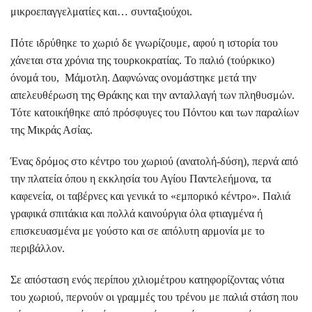
μικροεπαγγελματίες και… συνταξιούχοι.
Πότε ιδρύθηκε το χωριό δε γνωρίζουμε, αφού η ιστορία του
χάνεται στα χρόνια της τουρκοκρατίας. Το παλιό (τούρκικο)
όνομά του, Μάμοτλη. Δαφνώνας ονομάστηκε μετά την
απελευθέρωση της Θράκης και την ανταλλαγή των πληθυσμών.
Τότε κατοικήθηκε από πρόσφυγες του Πόντου και των παραλίων
της Μικράς Ασίας.
Ένας δρόμος στο κέντρο του χωριού (ανατολή-δύση), περνά από
την πλατεία όπου η εκκλησία του Αγίου Παντελεήμονα, τα
καφενεία, οι ταβέρνες και γενικά το «εμπορικό κέντρο». Παλιά
γραφικά σπιτάκια και πολλά καινούργια όλα φτιαγμένα ή
επισκευασμένα με γούστο και σε απόλυτη αρμονία με το
περιβάλλον.
Σε απόσταση ενός περίπου χιλιομέτρου κατηφορίζοντας νότια
του χωριού, περνούν οι γραμμές του τρένου με παλιά στάση που